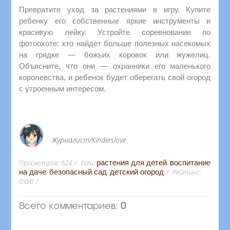
Превратите уход за растениями в игру. Купите
ребенку его собственные яркие инструменты и
красивую лейку. Устройте соревнование по
фотоохоте: кто найдет больше полезных насекомых
на грядке — божьих коровок или жужелиц.
Объясните, что они — охранники его маленького
королевства, и ребенок будет оберегать свой огород
с утроенным интересом.
Журналист/Kinderslove
Просмотров
:
624
Теги
:
растения для детей
,
воспитание
на даче
,
безопасный сад
,
детский огород
Рейтинг
:
0.0
/
0
Всего комментариев
:
0