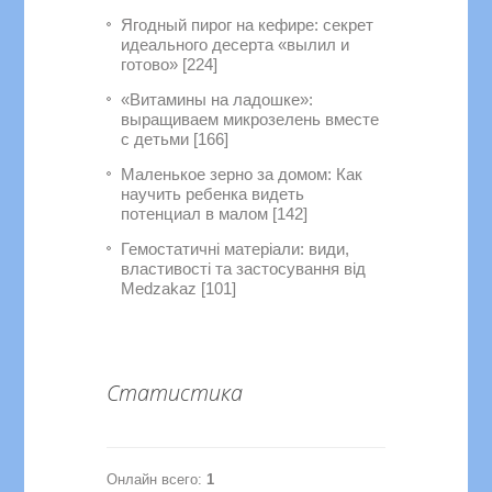
Ягодный пирог на кефире: секрет
идеального десерта «вылил и
готово» [224]
«Витамины на ладошке»:
выращиваем микрозелень вместе
с детьми [166]
Маленькое зерно за домом: Как
научить ребенка видеть
потенциал в малом [142]
Гемостатичні матеріали: види,
властивості та застосування від
Medzakaz [101]
Статистика
Онлайн всего:
1