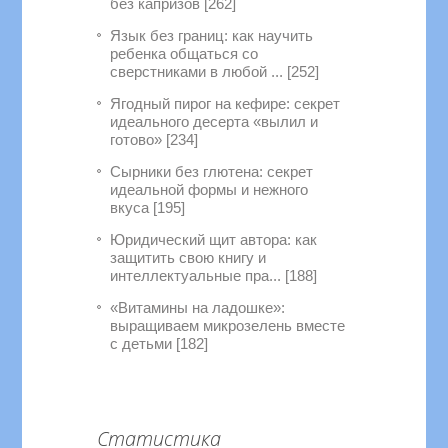
без капризов [262]
Язык без границ: как научить
ребенка общаться со
сверстниками в любой ... [252]
Ягодный пирог на кефире: секрет
идеального десерта «вылил и
готово» [234]
Сырники без глютена: секрет
идеальной формы и нежного
вкуса [195]
Юридический щит автора: как
защитить свою книгу и
интеллектуальные пра... [188]
«Витамины на ладошке»:
выращиваем микрозелень вместе
с детьми [182]
Статистика