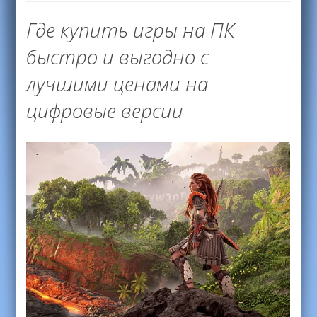
Где купить игры на ПК
быстро и выгодно с
лучшими ценами на
цифровые версии