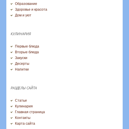
Образование
Здоровье и красота
Дом и уют
КУЛИНАРИЯ
Первые блюда
Вторые блюда
Закуски
Десерты
Напитки
РАЗДЕЛЫ САЙТА
Статьи
Кулинария
Главная страница
Контакты
Карта сайта