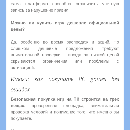
сама платформа способна ограничить учетную
запись за нарушение правил.
Можно ли купить игру дешевле официальной
цены?
Да, особенно во время распродаж и акций. Но
слишком дешевые предложения требуют
внимательной проверки – иногда за низкой ценой
скрываются ограничения или проблемы с
активацией.
Итоги: как покупать PC games без
ошибок
Безопасная покупка игр на ПК строится на трех
вещах:
проверенная площадка, внимательная
проверка условий и понимание того, что именно вы
покупаете.