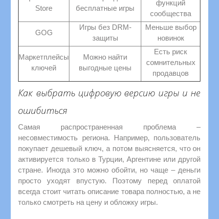
функций
Store
бесплатные игры
сообщества
Игры без DRM-
Меньше выбор
GOG
защиты
новинок
Есть риск
Маркетплейсы
Можно найти
сомнительных
ключей
выгодные цены
продавцов
Как выбрать цифровую версию игры и не
ошибиться
Самая распространенная проблема –
несовместимость региона. Например, пользователь
покупает дешевый ключ, а потом выясняется, что он
активируется только в Турции, Аргентине или другой
стране. Иногда это можно обойти, но чаще – деньги
просто уходят впустую. Поэтому перед оплатой
всегда стоит читать описание товара полностью, а не
только смотреть на цену и обложку игры.