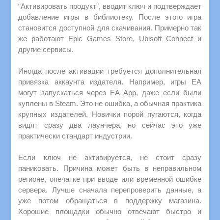
“Активировать продукт”, вводит ключ и подтверждает
добавление игры в библиотеку. После этого игра
становится доступной для скачивания. Примерно так
же работают Epic Games Store, Ubisoft Connect и
другие сервисы.
Иногда после активации требуется дополнительная
привязка аккаунта издателя. Например, игры EA
могут запускаться через EA App, даже если были
куплены в Steam. Это не ошибка, а обычная практика
крупных издателей. Новички порой пугаются, когда
видят сразу два лаунчера, но сейчас это уже
практически стандарт индустрии.
Если ключ не активируется, не стоит сразу
паниковать. Причина может быть в неправильном
регионе, опечатке при вводе или временной ошибке
сервера. Лучше сначала перепроверить данные, а
уже потом обращаться в поддержку магазина.
Хорошие площадки обычно отвечают быстро и