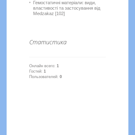
Гемостатичні матеріали: види,
властивості та застосування від
Medzakaz [102]
Статистика
Онлайн всего:
1
Гостей:
1
Пользователей:
0