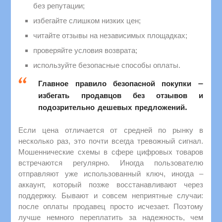
без репутации;
избегайте слишком низких цен;
читайте отзывы на независимых площадках;
проверяйте условия возврата;
используйте безопасные способы оплаты.
Главное правило безопасной покупки –
избегать продавцов без отзывов и
подозрительно дешевых предложений.
Если цена отличается от средней по рынку в
несколько раз, это почти всегда тревожный сигнал.
Мошеннические схемы в сфере цифровых товаров
встречаются регулярно. Иногда пользователю
отправляют уже использованный ключ, иногда –
аккаунт, который позже восстанавливают через
поддержку. Бывают и совсем неприятные случаи:
после оплаты продавец просто исчезает. Поэтому
лучше немного переплатить за надежность, чем