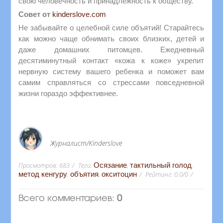
свою человечность и принадлежность к обществу.
Совет от
kinderslove.com
Не забывайте о целебной силе объятий! Старайтесь
как можно чаще обнимать своих близких, детей и
даже домашних питомцев. Ежедневный
десятиминутный контакт «кожа к коже» укрепит
нервную систему вашего ребенка и поможет вам
самим справляться со стрессами повседневной
жизни гораздо эффективнее.
Журналист/Kinderslove
Просмотров
:
683
Теги
:
Осязание
,
тактильный голод
,
метод кенгуру
,
объятия
,
окситоцин
Рейтинг
:
0.0
/
0
Всего комментариев
:
0