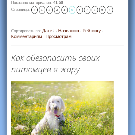
Показано материалов
:
41-50
Страницы
:
«
1
2
3
4
5
6
7
8
9
»
Дате
Названию
Рейтингу
Сортировать по
:
·
·
·
Комментариям
Просмотрам
·
Как обезопасить своих
питомцев в жару