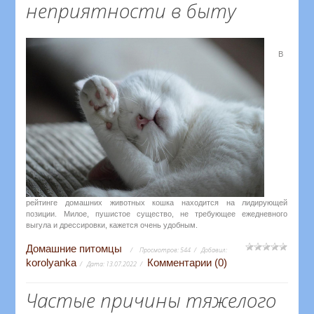
неприятности в быту
В
рейтинге домашних животных кошка находится на лидирующей
позиции. Милое, пушистое существо, не требующее ежедневного
выгула и дрессировки, кажется очень удобным.
Домашние питомцы
Просмотров:
544
Добавил:
korolyanka
Комментарии (0)
Дата:
13.07.2022
Частые причины тяжелого