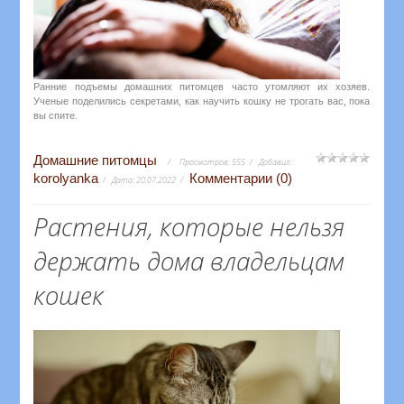
Ранние подъемы домашних питомцев часто утомляют их хозяев.
Ученые поделились секретами, как научить кошку не трогать вас, пока
вы спите.
Домашние питомцы
Просмотров:
555
Добавил:
korolyanka
Комментарии (0)
Дата:
20.07.2022
Растения, которые нельзя
держать дома владельцам
кошек