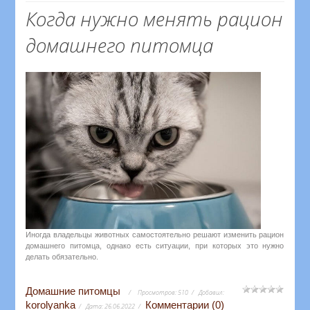
Когда нужно менять рацион
домашнего питомца
Иногда владельцы животных самостоятельно решают изменить рацион
домашнего питомца, однако есть ситуации, при которых это нужно
делать обязательно.
Домашние питомцы
Просмотров:
510
Добавил:
korolyanka
Комментарии (0)
Дата:
26.06.2022