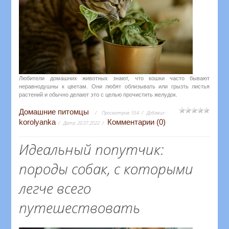
Любители домашних животных знают, что кошки часто бывают
неравнодушны к цветам. Они любят облизывать или грызть листья
растений и обычно делают это с целью прочистить желудок.
Домашние питомцы
Просмотров:
554
Добавил:
korolyanka
Комментарии (0)
Дата:
20.07.2022
Идеальный попутчик:
породы собак, с которыми
легче всего
путешествовать