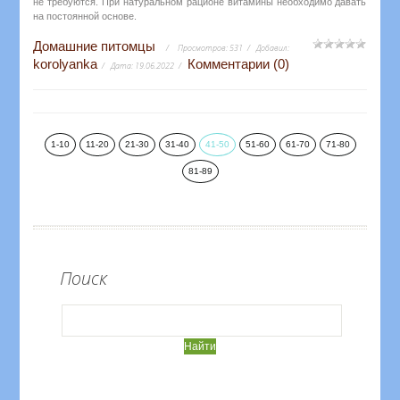
не требуются. При натуральном рационе витамины необходимо давать
на постоянной основе.
Домашние питомцы
Просмотров:
531
Добавил:
korolyanka
Комментарии (0)
Дата:
19.06.2022
1-10
11-20
21-30
31-40
41-50
51-60
61-70
71-80
81-89
Поиск