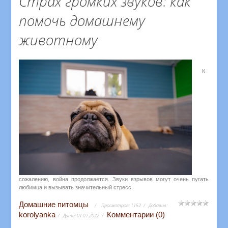
Страх громких звуков: как
помочь домашнему
животному
К
сожалению, война продолжается. Звуки взрывов могут очень пугать
любимца и вызывать значительный стресс.
Домашние питомцы
Просмотров:
1152
Добавил:
korolyanka
Комментарии (0)
Дата:
01.07.2022