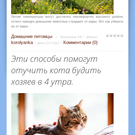
Летом температуры могут достигать некомфортно высокого уровня,
отчего нередко домашние животные страдают от жары. Вот как уберечь
их от жары .
Домашние питомцы
Просмотров:
538
Добавил:
korolyanka
Комментарии (0)
Дата:
23.07.2022
Эти способы помогут
отучить кота будить
хозяев в 4 утра.