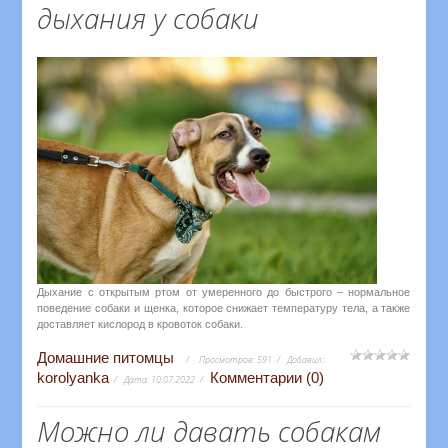
дыхания у собаки
Дыхание с открытым ртом от умеренного до быстрого – нормальное
поведение собаки и щенка, которое снижает температуру тела, а также
доставляет кислород в кровоток собаки.
Домашние питомцы
Просмотров:
591
Добавил:
korolyanka
Комментарии (0)
Дата:
10.07.2022
Можно ли давать собакам