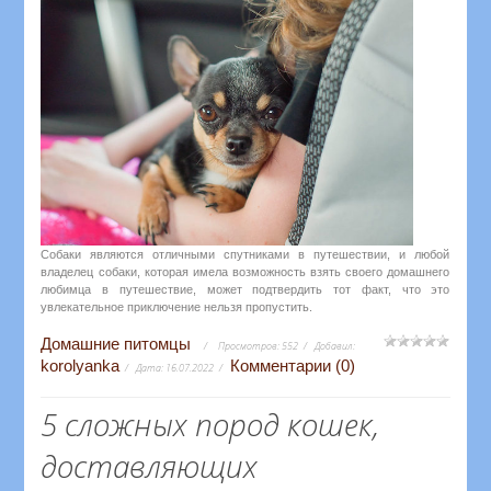
Собаки являются отличными спутниками в путешествии, и любой
владелец собаки, которая имела возможность взять своего домашнего
любимца в путешествие, может подтвердить тот факт, что это
увлекательное приключение нельзя пропустить.
Домашние питомцы
Просмотров:
552
Добавил:
korolyanka
Комментарии (0)
Дата:
16.07.2022
5 сложных пород кошек,
доставляющих