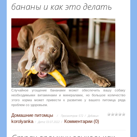
бананы и как это делать
Случайное угощение бананами может обеспечить вашу собаку
необходимыми витаминами и минералами, но большое количество
этого корма может привести к развитию у вашего питомца ряда
проблем со здоровьем.
Домашние питомцы
Просмотров:
572
Добавил:
korolyanka
Комментарии (0)
Дата:
03.07.2022