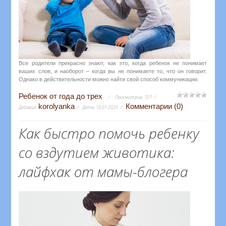
Все родители прекрасно знают, как это, когда ребенок не понимает
ваших слов, и наоборот – когда вы не понимаете то, что он говорит.
Однако в действительности можно найти свой способ коммуникации.
Ребенок от года до трех
Просмотров:
727
korolyanka
Комментарии (0)
Добавил:
Дата:
18.01.2025
Как быстро помочь ребенку
со вздутием животика:
лайфхак от мамы-блогера