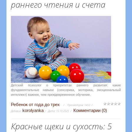
раннего чтения и счета
Детский психолог о приоритетах раннего развития: какие
фундаментальные навыки (сенсорика, моторика, эмоциональный
интеллект) важнее, чем преждевременное обучение.
Ребенок от года до трех
Просмотров:
1450
korolyanka
Комментарии (0)
Добавил:
Дата:
15.10.2025
Красные щеки и сухость: 5