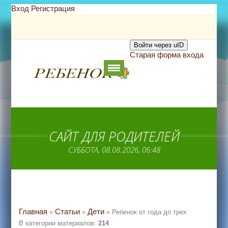
Вход
Регистрация
Войти через uID
Старая форма входа
САЙТ ДЛЯ РОДИТЕЛЕЙ
СУББОТА, 08.08.2026, 06:48
Главная
Статьи
Дети
»
»
» Ребенок от года до трех
В категории материалов
:
214