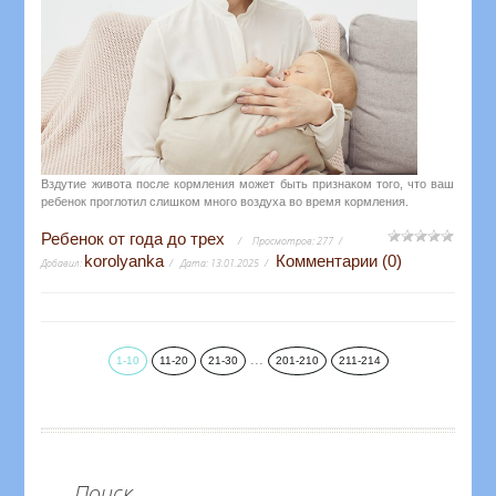
Вздутие живота после кормления может быть признаком того, что ваш
ребенок проглотил слишком много воздуха во время кормления.
Ребенок от года до трех
Просмотров:
277
korolyanka
Комментарии (0)
Добавил:
Дата:
13.01.2025
...
1-10
11-20
21-30
201-210
211-214
Поиск