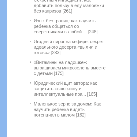
добавить пользу в еду малоежки
без капризов [261]
Язык без границ: как научить
ребенка общаться со
сверстниками в любой ... [248]
Ягодный пирог на кефире: секрет
идеального десерта «вылил и
готово» [233]
«Витамины на ладошке»:
выращиваем микрозелень вместе
с детьми [179]
Юридический щит автора: как
защитить свою книгу и
интеллектуальные пра... [165]
Маленькое зерно за домом: Как
научить ребенка видеть
потенциал в малом [162]