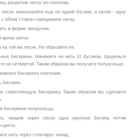
нку, разделив леску ею пополам.
лески нанизывайте еще по одной бусине, а затем - одну
с обеих сторон скрещиваем леску.
ить в форме звездочек.
тороны нитки.
 на той же леске. Не обрезайте ее.
ьные бисерины. Нанижите на нить 11 бусинок, проденьте
те из четвертой. Таким образом вы получите полукольцо.
новного бисерного плетения.
ь бисерин.
ну скрепляющую бисеринку. Таким образом вы сделаете
.
ой бисеринки полукольца.
ь, продев через леску одну крупную бусину, потом
о цвета.
ите нить через стеклярус назад.