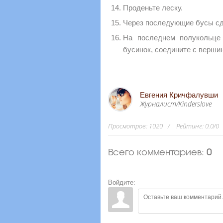
Проденьте леску.
Через последующие бусы сде
На последнем полукольце 
бусинок, соедините с вершин
Евгения Кричфалувши
Журналист/Kinderslove
Просмотров
:
1020
Рейтинг
:
0.0
/
0
Всего комментариев
:
0
Войдите: