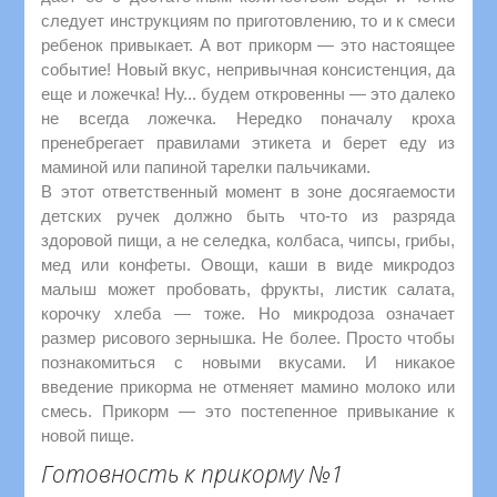
следует инструкциям по приготовлению, то и к смеси
ребенок привыкает. А вот прикорм — это настоящее
событие! Новый вкус, непривычная консистенция, да
еще и ложечка! Ну... будем откровенны — это далеко
не всегда ложечка. Нередко поначалу кроха
пренебрегает правилами этикета и берет еду из
маминой или папиной тарелки пальчиками.
В этот ответственный момент в зоне досягаемости
детских ручек должно быть что-то из разряда
здоровой пищи, а не селедка, колбаса, чипсы, грибы,
мед или конфеты. Овощи, каши в виде микродоз
малыш может пробовать, фрукты, листик салата,
корочку хлеба — тоже. Но микродоза означает
размер рисового зернышка. Не более. Просто чтобы
познакомиться с новыми вкусами. И никакое
введение прикорма не отменяет мамино молоко или
смесь. Прикорм — это постепенное привыкание к
новой пище.
Готовность к прикорму №1