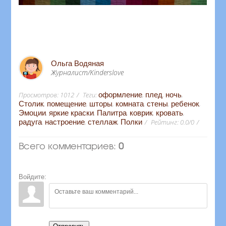
Ольга Водяная
Журналист/Kinderslove
Просмотров
:
1012
Теги
:
оформление
,
плед
,
ночь
,
Столик
,
помещение
,
шторы
,
комната
,
стены
,
ребенок
,
Эмоции
,
яркие краски
,
Палитра
,
коврик
,
кровать
,
радуга
,
настроение
,
стеллаж
,
Полки
Рейтинг
:
0.0
/
0
Всего комментариев
:
0
Войдите: