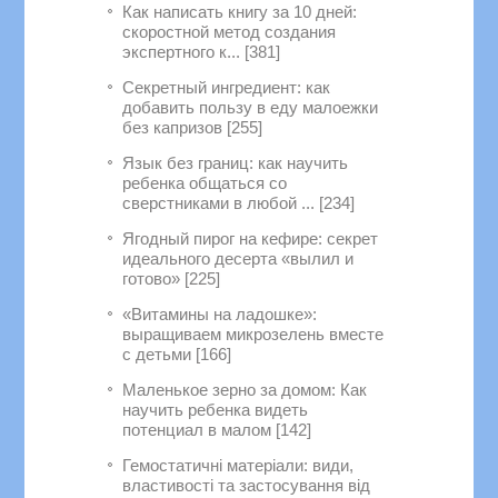
Как написать книгу за 10 дней:
скоростной метод создания
экспертного к... [381]
Секретный ингредиент: как
добавить пользу в еду малоежки
без капризов [255]
Язык без границ: как научить
ребенка общаться со
сверстниками в любой ... [234]
Ягодный пирог на кефире: секрет
идеального десерта «вылил и
готово» [225]
«Витамины на ладошке»:
выращиваем микрозелень вместе
с детьми [166]
Маленькое зерно за домом: Как
научить ребенка видеть
потенциал в малом [142]
Гемостатичні матеріали: види,
властивості та застосування від