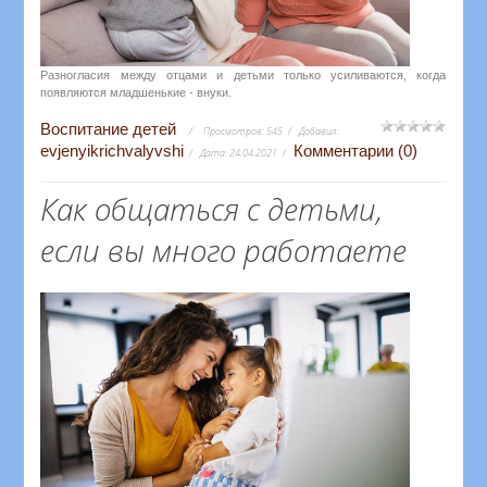
Разногласия между отцами и детьми только усиливаются, когда
появляются младшенькие - внуки.
Воспитание детей
Просмотров:
545
Добавил:
evjenyikrichvalyvshi
Комментарии (0)
Дата:
24.04.2021
Как общаться с детьми,
если вы много работаете