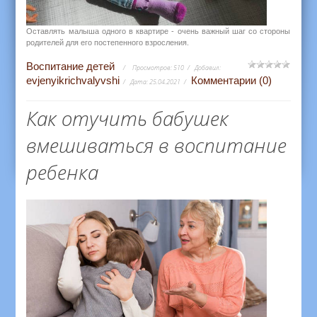
Оставлять малыша одного в квартире - очень важный шаг со стороны
родителей для его постепенного взросления.
Воспитание детей
Просмотров:
510
Добавил:
evjenyikrichvalyvshi
Комментарии (0)
Дата:
25.04.2021
Как отучить бабушек
вмешиваться в воспитание
ребенка