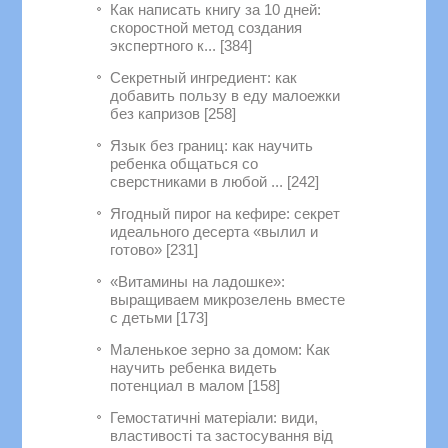
Как написать книгу за 10 дней:
скоростной метод создания
экспертного к... [384]
Секретный ингредиент: как
добавить пользу в еду малоежки
без капризов [258]
Язык без границ: как научить
ребенка общаться со
сверстниками в любой ... [242]
Ягодный пирог на кефире: секрет
идеального десерта «вылил и
готово» [231]
«Витамины на ладошке»:
выращиваем микрозелень вместе
с детьми [173]
Маленькое зерно за домом: Как
научить ребенка видеть
потенциал в малом [158]
Гемостатичні матеріали: види,
властивості та застосування від