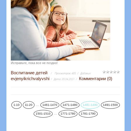
Исправьте, пока все не поздно!
Воспитание детей
Просмотров:
485
Добавил:
evjenyikrichvalyvshi
Комментарии (0)
Дата:
20.04.2021
...
1-10
11-20
1461-1470
1471-1480
1481-1490
1491-1500
...
1501-1510
1771-1780
1781-1790