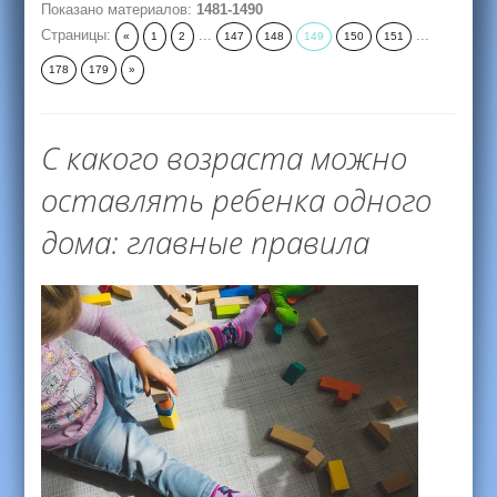
Показано материалов
:
1481-1490
Страницы
:
...
...
«
1
2
147
148
149
150
151
178
179
»
С какого возраста можно
оставлять ребенка одного
дома: главные правила