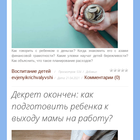
Как говорить с ребенком о деньгах? Когда знакомить его с азами
финансовой грамотности? Какие уловки научат детей бережливости?
Как объяснить, что такое планирование расходов?
Воспитание детей
Просмотров:
534
Добавил:
evjenyikrichvalyvshi
Комментарии (0)
Дата:
21.04.2021
Декрет окончен: как
подготовить ребенка к
выходу мамы на работу?