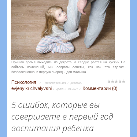
Пришло время выходить из декрета, а сердце рвется на куски? Не
бойтесь изменений, мы собрали советы, как как это сделать
безболезненно, в первую очередь, для малыша
Психология
Просмотров:
494
Добавил:
evjenyikrichvalyvshi
Комментарии (0)
Дата:
21.04.2021
5 ошибок, которые вы
совершаете в первый год
воспитания ребенка