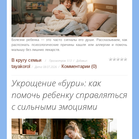
Болезни ребенка — это часто сигналы его души. Рассказываем, как
распознать психологические причины кашля или аллергии и помочь
малышу без лишних лекарств.
В кругу семьи
Просмотров:
513
Добавил:
tayakorol
Комментарии (0)
Дата:
08.07.2026
Укрощение «бури»: как
помочь ребенку справляться
с сильными эмоциями