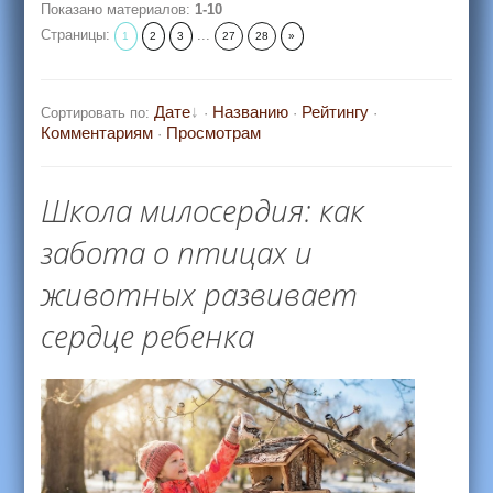
Показано материалов
:
1-10
Страницы
:
...
1
2
3
27
28
»
Дате
Названию
Рейтингу
Сортировать по
:
·
·
·
Комментариям
Просмотрам
·
Школа милосердия: как
забота о птицах и
животных развивает
сердце ребенка