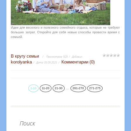
Идеи для веселого и полезного семейного отдыха, которые не требуют
больших затрат. Откройте для себя новые способы провести время с
семьей.
В кругу семьи
Просмотров:
929
Добавил:
korolyanka
Комментарии (0)
Дата:
05.09.2025
...
1-10
11-20
21-30
261-270
271-275
Поиск