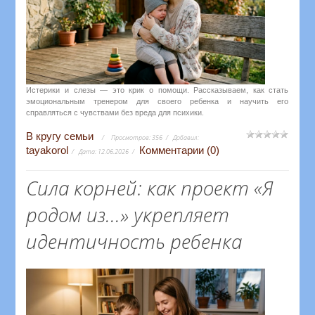
Истерики и слезы — это крик о помощи. Рассказываем, как стать
эмоциональным тренером для своего ребенка и научить его
справляться с чувствами без вреда для психики.
В кругу семьи
Просмотров:
356
Добавил:
tayakorol
Комментарии (0)
Дата:
12.06.2026
Сила корней: как проект «Я
родом из...» укрепляет
идентичность ребенка