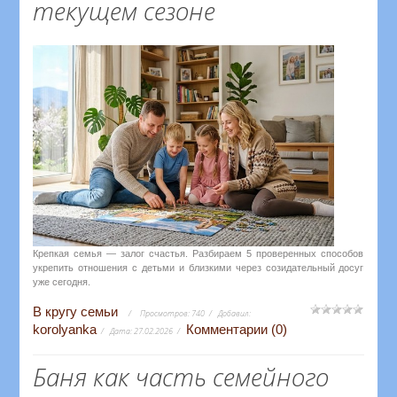
текущем сезоне
Крепкая семья — залог счастья. Разбираем 5 проверенных способов
укрепить отношения с детьми и близкими через созидательный досуг
уже сегодня.
В кругу семьи
Просмотров:
740
Добавил:
korolyanka
Комментарии (0)
Дата:
27.02.2026
Баня как часть семейного