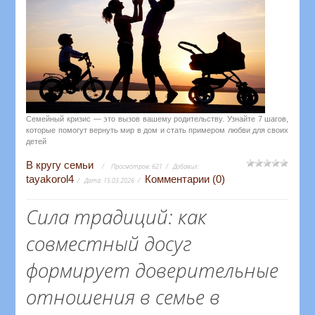
Семейный кризис — это вызов вашему родительству. Узнайте 7 шагов,
которые помогут вернуть мир в дом и стать примером любви для своих
детей
В кругу семьи
Просмотров:
621
Добавил:
tayakorol4
Комментарии (0)
Дата:
15.03.2026
Сила традиций: как
совместный досуг
формирует доверительные
отношения в семье в