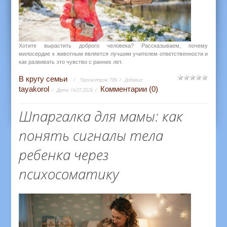
Хотите вырастить доброго человека? Рассказываем, почему
милосердие к животным является лучшим учителем ответственности и
как развивать это чувство с ранних лет.
В кругу семьи
Просмотров:
786
Добавил:
tayakorol
Комментарии (0)
Дата:
14.07.2026
Шпаргалка для мамы: как
понять сигналы тела
ребенка через
психосоматику