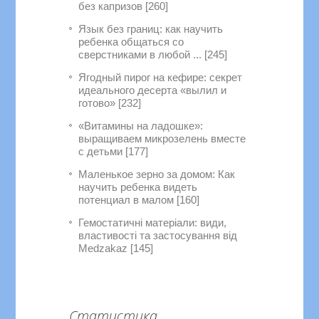
без капризов [260]
Язык без границ: как научить
ребенка общаться со
сверстниками в любой ... [245]
Ягодный пирог на кефире: секрет
идеального десерта «вылил и
готово» [232]
«Витамины на ладошке»:
выращиваем микрозелень вместе
с детьми [177]
Маленькое зерно за домом: Как
научить ребенка видеть
потенциал в малом [160]
Гемостатичні матеріали: види,
властивості та застосування від
Medzakaz [145]
Статистика