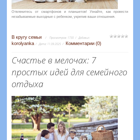
Отвлекитесь от смартфонов и планшетов! Узнайте, как провести
незабываемые выходные с ребенком, укрепив ваши отношения.
В кругу семьи
Просмотров:
1730
Добавил:
korolyanka
Комментарии (0)
Дата:
11.09.2025
Счастье в мелочах: 7
простых идей для семейного
отдыха