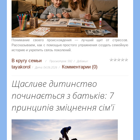
Понимание своего происхождения — лучший щит от стрессов.
Рассказываем, как с помощью простого упражнения создать семейную
историю и укрепить связь поколений.
В кругу семьи
Просмотров:
592
Добавил:
tayakorol
Комментарии (0)
Дата:
04.06.2026
Щасливе дитинство
починається з батьків: 7
принципів зміцнення сім'ї