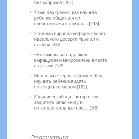
без капризов [261]
Язык без границ: как научить
ребенка общаться со
сверстниками в любой ... [248]
Ягодный пирог на кефире: секрет
идеального десерта «вылил и
готово» [232]
«Витамины на ладошке»:
выращиваем микрозелень вместе
с детьми [178]
Маленькое зерно за домом: Как
научить ребенка видеть
потенциал в малом [162]
Юридический щит автора: как
защитить свою книгу и
интеллектуальные пра... [158]
Статистика