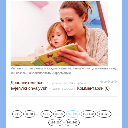
Мы многого не знаем и каждое наше незнание – повод показать сыну,
как искать и анализировать информацию.
Дополнительное
Просмотров:
1094
Добавил:
evjenyikrichvalyvshi
Комментарии (0)
Дата:
13.02.2022
...
...
1-10
11-20
71-80
81-90
91-100
101-110
111-120
191-200
201-203