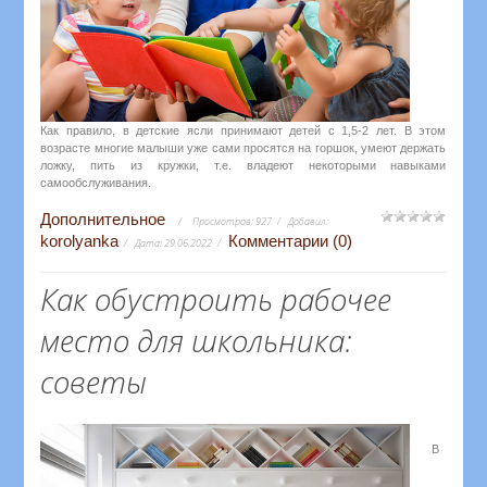
Как правило, в детские ясли принимают детей с 1,5-2 лет. В этом
возрасте многие малыши уже сами просятся на горшок, умеют держать
ложку, пить из кружки, т.е. владеют некоторыми навыками
самообслуживания.
Дополнительное
Просмотров:
927
Добавил:
korolyanka
Комментарии (0)
Дата:
29.06.2022
Как обустроить рабочее
место для школьника:
советы
В