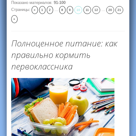
Показано материалов
:
91-100
Страницы
:
...
...
«
1
2
8
9
10
11
12
20
21
»
Полноценное питание: как
правильно кормить
первоклассника