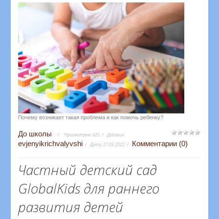
Почему возникает такая проблема и как помочь ребенку?
До школы
Просмотров:
625
Добавил:
evjenyikrichvalyvshi
Комментарии (0)
Дата:
21.03.2022
Частный детский сад
GlobalKids для раннего
развития детей