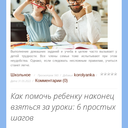
Выполнение домашних заданий и учеба в целом часто вызывает у
детей трудности. Все члены семьи тоже испытывают при этом
неудобства. Однако, если следовать несложным правилам, учиться
станет легче.
Школьное
korolyanka
Просмотров:
565
Добавил:
Комментарии (0)
Дата:
31.05.2022
Как помочь ребенку наконец
взяться за уроки: 6 простых
шагов