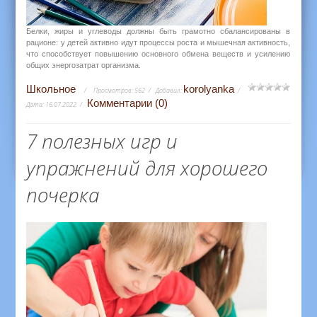
Белки, жиры и углеводы должны быть грамотно сбалансированы в
рационе: у детей активно идут процессы роста и мышечная активность,
что способствует повышению основного обмена веществ и усилению
общих энергозатрат организма.
Школьное
korolyanka
Просмотров:
562
Добавил:
Комментарии (0)
Дата:
16.07.2022
7 полезных игр и
упражнений для хорошего
почерка