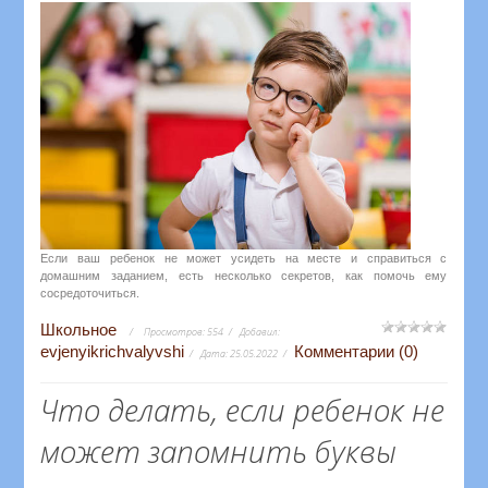
Если ваш ребенок не может усидеть на месте и справиться с
домашним заданием, есть несколько секретов, как помочь ему
сосредоточиться.
Школьное
Просмотров:
554
Добавил:
evjenyikrichvalyvshi
Комментарии (0)
Дата:
25.05.2022
Что делать, если ребенок не
может запомнить буквы