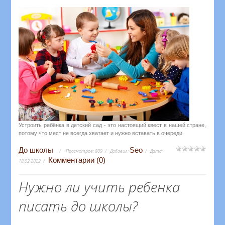
Устроить ребёнка в детский сад - это настоящий квест в нашей стране,
потому что мест не всегда хватает и нужно вставать в очереди.
До школы
Seo
Просмотров:
809
Добавил:
Дата:
Комментарии (0)
18.02.2022
Нужно ли учить ребенка
писать до школы?